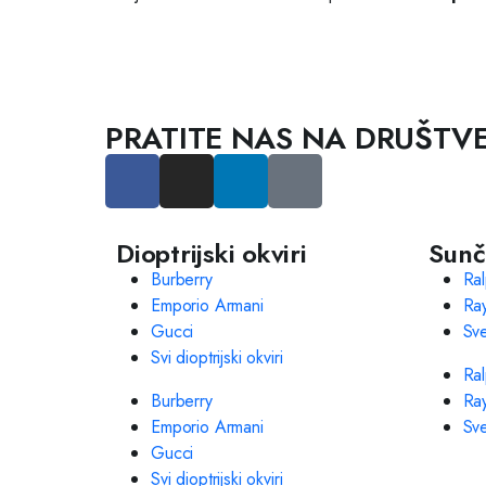
PRATITE NAS NA DRUŠT
Dioptrijski okviri
Sunč
Burberry
Ra
Emporio Armani
Ra
Gucci
Sv
Svi dioptrijski okviri
Ra
Burberry
Ra
Emporio Armani
Sv
Gucci
Svi dioptrijski okviri