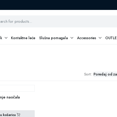
ak
Kontaktne leće
Slušna pomagala
Accessories
OUTLE
Sort:
enje naočala
u košaricu