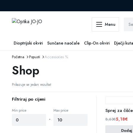
Menu
Dioptrijski okviri
Sunčane naočale
Clip-On okviri
Dječji kut
Početna
Popusti
Accessories %
Shop
Prikazuje se jedan rezultat
Filtriraj po cijeni
Sprej za čišć
Min price
Max price
-
5,18
€
8,63
€
Dodaj 