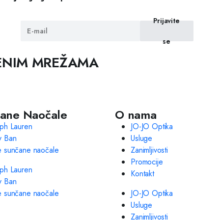
Prijavite
se
VENIM MREŽAMA
ane Naočale
O nama
lph Lauren
JO-JO Optika
y Ban
Usluge
e sunčane naočale
Zanimljivosti
Promocije
lph Lauren
Kontakt
y Ban
e sunčane naočale
JO-JO Optika
Usluge
Zanimljivosti