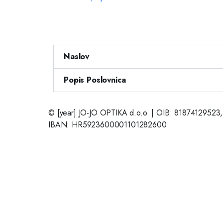
Naslov
Popis Poslovnica
© [year] JO-JO OPTIKA d.o.o. | OIB: 81874129523,
IBAN: HR5923600001101282600