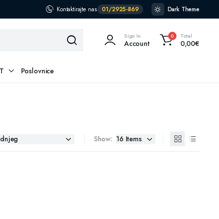
Kontaktirajte nas
01/2925-869
Dark Theme
Sign In
Total
0
Account
0,00
€
T
Poslovnice
Show: