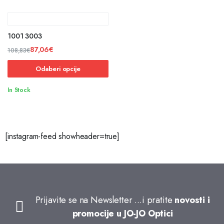
1001 3003
87,06
€
108,83
€
Odaberi opcije
In Stock
[instagram-feed showheader=true]
Prijavite se na Newsletter
...i pratite
novosti i
promocije u JO-JO Optici