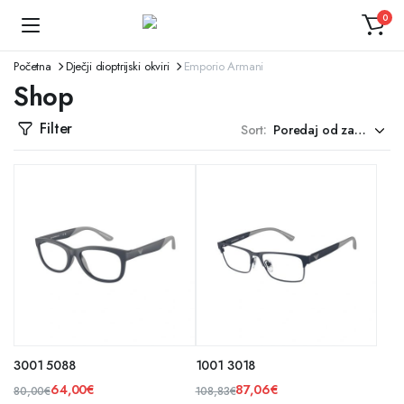
0
Početna
Dječji dioptrijski okviri
Emporio Armani
Shop
Filter
Sort:
3001 5088
1001 3018
64,00
€
87,06
€
80,00
€
108,83
€